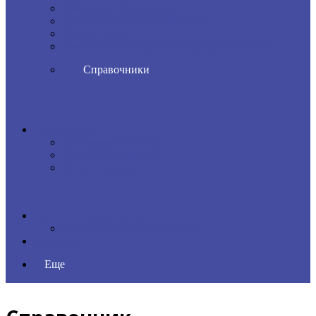
Правила и ограничения
Порядок заключения договора
Вопрос-ответ
Различия поставщиков патронажных услуг
Справочники
Школа ухода
Программа обучения
Расписание занятий
Запись на занятие
Дополнительные услуги
Социально-бытовые услуги
Контакты
Еще