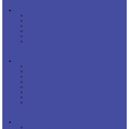
О нас
Новости компании
Наши преимущества
Документы компании
Реквизиты компании
Наши вакансии
Отзывы о наших сиделках
Услуги сиделки
Сиделка с проживанием
Сиделка без проживания
Сиделка почасовая
Сиделка для пожилого человека
Сиделка для больного человека
Сиделка для инвалида
Сиделка на дом
Сиделка посуточно
Информация для клиентов
Прайс-листы на все услуги